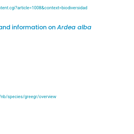
ent.cgi?article=1008&context=biodiversidad
and information on
Ardea alba
t/nb/species/greegr/overview