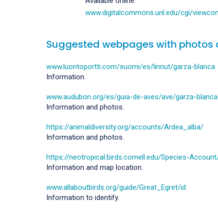
Available online:
www.digitalcommons.unl.edu/cgi/viewcont
Suggested webpages with photos 
www.luontoportti.com/suomi/es/linnut/garza-blanca
Information.
www.audubon.org/es/guia-de-aves/ave/garza-blanca
Information and photos.
https://animaldiversity.org/accounts/Ardea_alba/
Information and photos.
https://neotropical.birds.cornell.edu/Species-Accoun
Information and map location.
www.allaboutbirds.org/guide/Great_Egret/id
Information to identify.