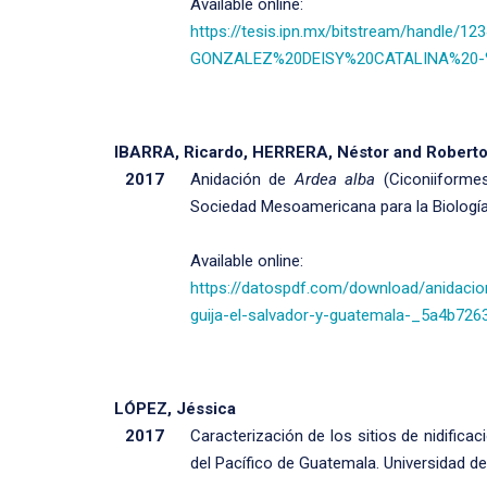
Available online:
https://tesis.ipn.mx/bitstream/handle
GONZALEZ%20DEISY%20CATALINA%20-%2
IBARRA, Ricardo, HERRERA, Néstor and Robert
2017
Anidación de
Ardea alba
(Ciconiiformes
Sociedad Mesoamericana para la Biología y
Available online:
https://datospdf.com/download/anidacion
guija-el-salvador-y-guatemala-_5a4b72
LÓPEZ, Jéssica
2017
Caracterización de los sitios de nidifica
del Pacífico de Guatemala. Universidad d