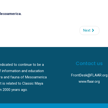
Mesoamerica.
Next
Contact us
dicated to continue to be a
f information and education
FrontDesk@FLAAR.org
ora and fauna of Mesoamerica
www.flaar.org
t is related to Classic Maya
ion 2000 years ago.