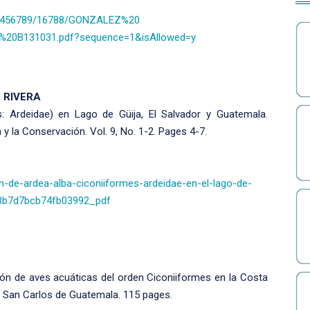
/123456789/16788/GONZALEZ%20
0B131031.pdf?sequence=1&isAllowed=y
o RIVERA
: Ardeidae) en Lago de Güija, El Salvador y Guatemala.
 la Conservación. Vol. 9, No. 1-2. Pages 4-7.
-de-ardea-alba-ciconiiformes-ardeidae-en-el-lago-de-
63b7d7bcb74fb03992_pdf
ción de aves acuáticas del orden Ciconiiformes en la Costa
e San Carlos de Guatemala. 115 pages.