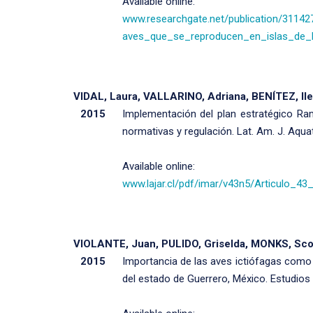
Available online:
www.researchgate.net/publication/3114
aves_que_se_reproducen_en_islas_de_
VIDAL, Laura, VALLARINO, Adriana, BENÍTEZ, I
2015
Implementación del plan estratégico Ra
normativas y regulación. Lat. Am. J. Aquat
Available online:
www.lajar.cl/pdf/imar/v43n5/Articulo_43
VIOLANTE, Juan, PULIDO, Griselda, MONKS, Sco
2015
Importancia de las aves ictiófagas como
del estado de Guerrero, México. Estudios 