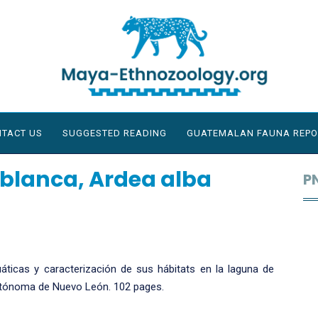
TACT US
SUGGESTED READING
GUATEMALAN FAUNA REPO
 blanca, Ardea alba
P
áticas y caracterización de sus hábitats en la laguna de
Autónoma de Nuevo León. 102 pages.