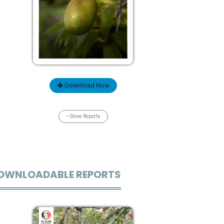
Download Now
Show Reports
OWNLOADABLE REPORTS