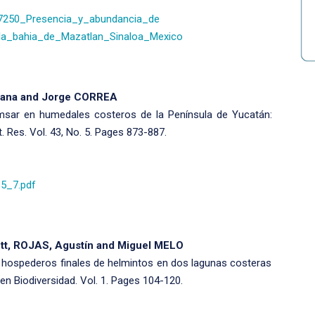
27250_Presencia_y_abundancia_de
la_bahia_de_Mazatlan_Sinaloa_Mexico
leana and Jorge CORREA
msar en humedales costeros de la Península de Yucatán:
. Res. Vol. 43, No. 5. Pages 873-887.
_5_7.pdf
tt, ROJAS, Agustín and Miguel MELO
 hospederos finales de helmintos en dos lagunas costeras
en Biodiversidad. Vol. 1. Pages 104-120.